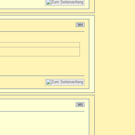
984
985