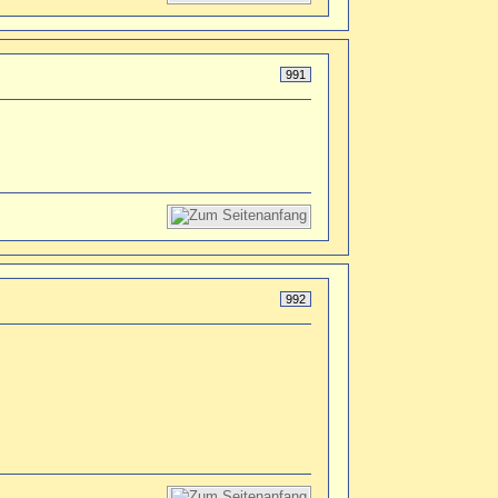
991
992