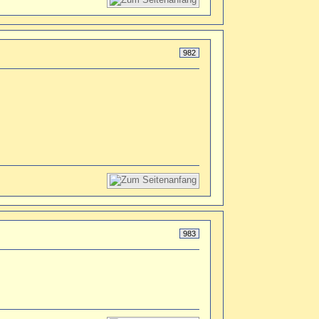
982
983