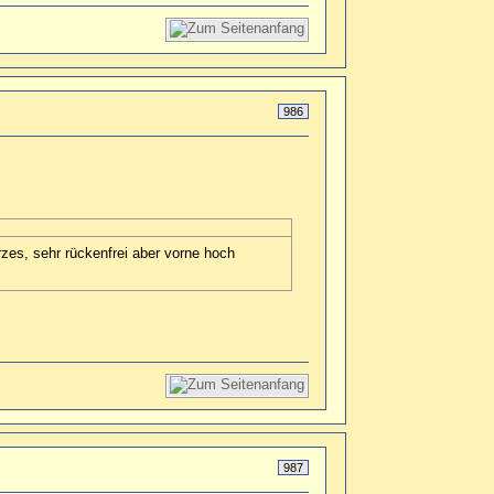
986
rzes, sehr rückenfrei aber vorne hoch
987