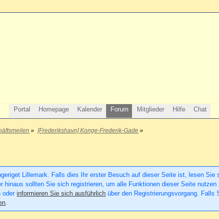
Portal
Homepage
Kalender
Forum
Mitglieder
Hilfe
Chat
äftsmeilen
»
[Frederikshavn] Konge-Frederik-Gade
»
riget Lillemark. Falls dies Ihr erster Besuch auf dieser Seite ist, lesen Sie 
er hinaus sollten Sie sich registrieren, um alle Funktionen dieser Seite nutz
n oder
informieren Sie sich ausführlich
über den Registrierungsvorgang. Falls S
en
.