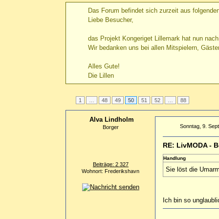
Das Forum befindet sich zurzeit aus folgen
Liebe Besucher,
das Projekt Kongeriget Lillemark hat nun nac
Wir bedanken uns bei allen Mitspielern, Gäste
Alles Gute!
Die Lillen
1
…
48
49
50
51
52
…
88
Alva Lindholm
Sonntag, 9. Sep
Borger
RE: LivMODA - B
Handlung
Beiträge: 2 327
Sie löst die Umarm
Wohnort: Frederikshavn
Ich bin so unglaubli