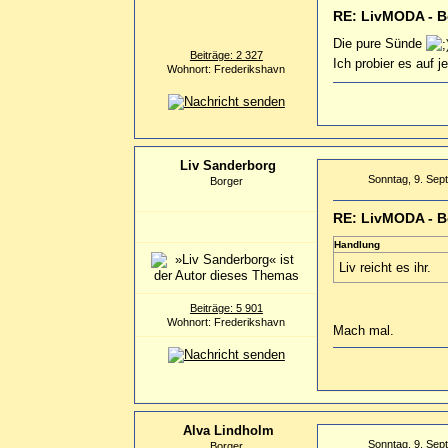
RE: LivMODA - B
Die pure Sünde
Beiträge: 2 327
Ich probier es auf j
Wohnort: Frederikshavn
Liv Sanderborg
Sonntag, 9. Sep
Borger
RE: LivMODA - B
Handlung
Liv reicht es ihr.
Beiträge: 5 901
Wohnort: Frederikshavn
Mach mal.
Alva Lindholm
Sonntag, 9. Sep
Borger