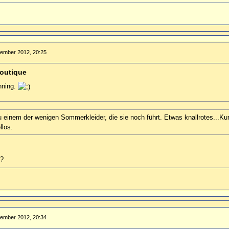
tember 2012, 20:25
outique
onning.
u einem der wenigen Sommerkleider, die sie noch führt. Etwas knallrotes...Ku
llos.
n?
tember 2012, 20:34