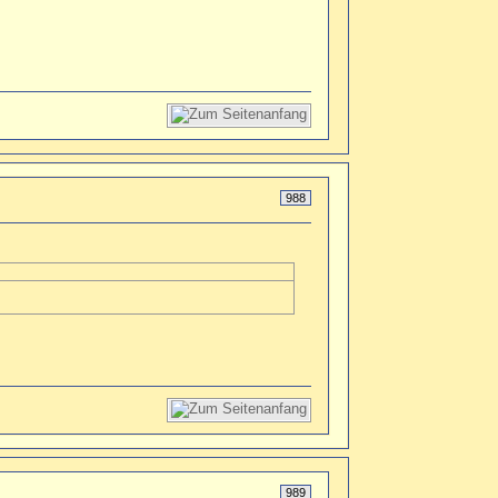
988
989