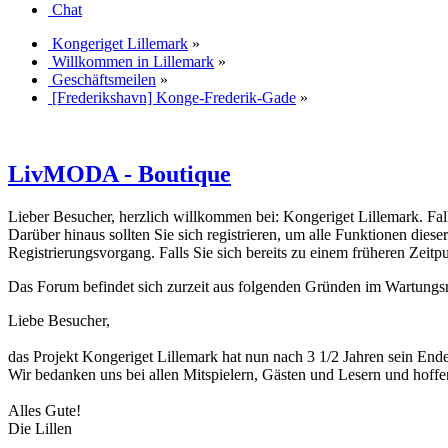
Chat
Kongeriget Lillemark
»
Willkommen in Lillemark
»
Geschäftsmeilen
»
[Frederikshavn] Konge-Frederik-Gade
»
LivMODA - Boutique
Lieber Besucher, herzlich willkommen bei: Kongeriget Lillemark. Falls d
Darüber hinaus sollten Sie sich registrieren, um alle Funktionen dies
Registrierungsvorgang. Falls Sie sich bereits zu einem früheren Zeitp
Das Forum befindet sich zurzeit aus folgenden Gründen im Wartung
Liebe Besucher,
das Projekt Kongeriget Lillemark hat nun nach 3 1/2 Jahren sein End
Wir bedanken uns bei allen Mitspielern, Gästen und Lesern und hoffe
Alles Gute!
Die Lillen