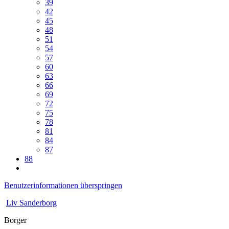
39
42
45
48
51
54
57
60
63
66
69
72
75
78
81
84
87
88
Benutzerinformationen überspringen
Liv Sanderborg
Borger