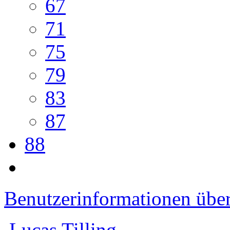
67
71
75
79
83
87
88
Benutzerinformationen übe
Lucas Tilling