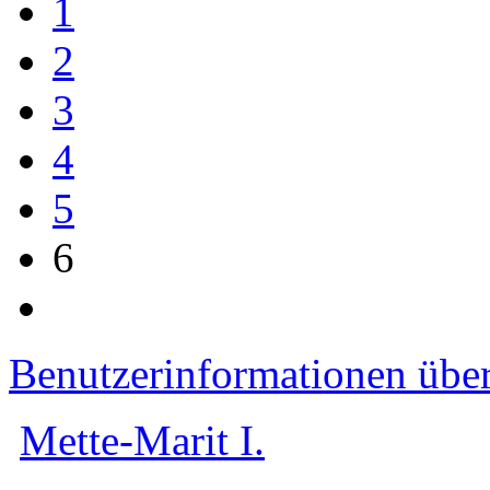
1
2
3
4
5
6
Benutzerinformationen übe
Mette-Marit I.