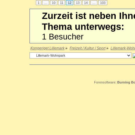
1
…
10
11
12
13
14
…
103
Zurzeit ist neben Ih
Thema unterwegs:
1 Besucher
Kongeriget Lillemark
»
Freizeit / Kultur / Sport
»
Lillemark-Woh
Forensoftware:
Burning Bo