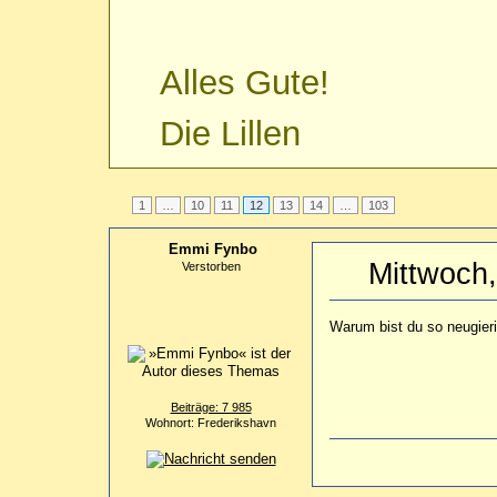
Alles Gute!
Die Lillen
1
…
10
11
12
13
14
…
103
Emmi Fynbo
Mittwoch
Verstorben
Warum bist du so neugier
Beiträge: 7 985
Wohnort: Frederikshavn