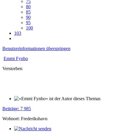
75
80
85
90
95
100
103
Benutzerinformationen überspringen
Emmi Fynbo
Verstorben
Beiträge: 7 985
Wohnort: Frederikshavn