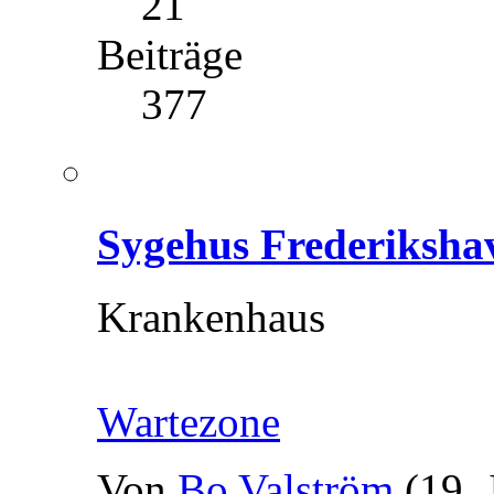
21
Beiträge
377
Sygehus Frederiksha
Krankenhaus
Wartezone
Von
Bo Valström
(19. 