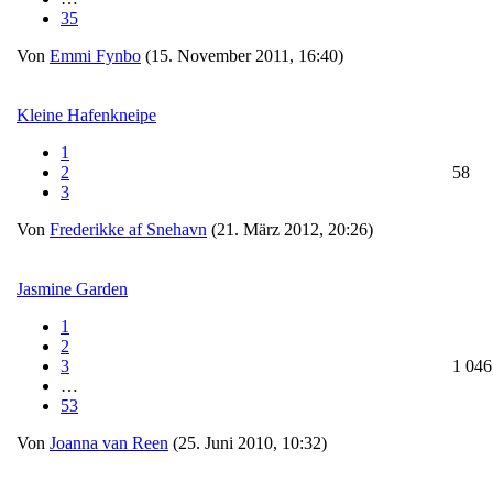
35
Von
Emmi Fynbo
(15. November 2011, 16:40)
Kleine Hafenkneipe
1
2
58
3
Von
Frederikke af Snehavn
(21. März 2012, 20:26)
Jasmine Garden
1
2
3
1 046
…
53
Von
Joanna van Reen
(25. Juni 2010, 10:32)