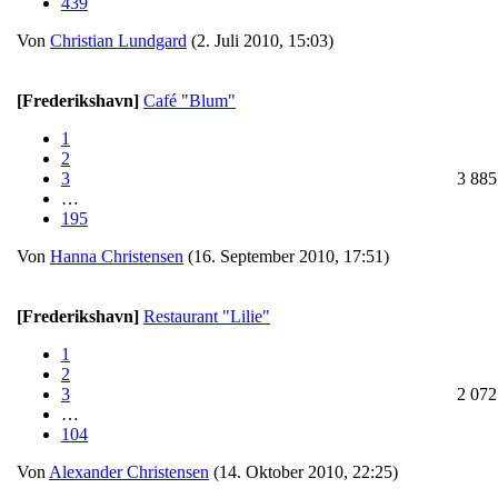
439
Von
Christian Lundgard
(2. Juli 2010, 15:03)
[Frederikshavn]
Café "Blum"
1
2
3
3 885
…
195
Von
Hanna Christensen
(16. September 2010, 17:51)
[Frederikshavn]
Restaurant "Lilie"
1
2
3
2 072
…
104
Von
Alexander Christensen
(14. Oktober 2010, 22:25)