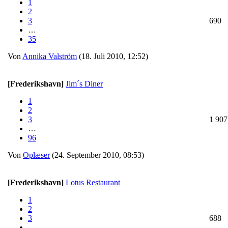
1
2
3
690
…
35
Von
Annika Valström
(18. Juli 2010, 12:52)
[Frederikshavn]
Jim´s Diner
1
2
3
1 907
…
96
Von
Oplæser
(24. September 2010, 08:53)
[Frederikshavn]
Lotus Restaurant
1
2
3
688
…