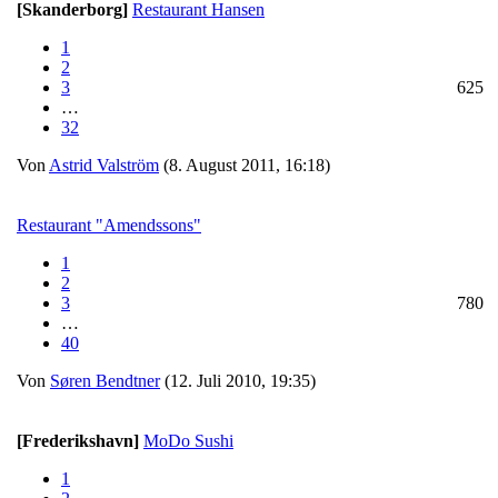
[Skanderborg]
Restaurant Hansen
1
2
3
625
…
32
Von
Astrid Valström
(8. August 2011, 16:18)
Restaurant "Amendssons"
1
2
3
780
…
40
Von
Søren Bendtner
(12. Juli 2010, 19:35)
[Frederikshavn]
MoDo Sushi
1